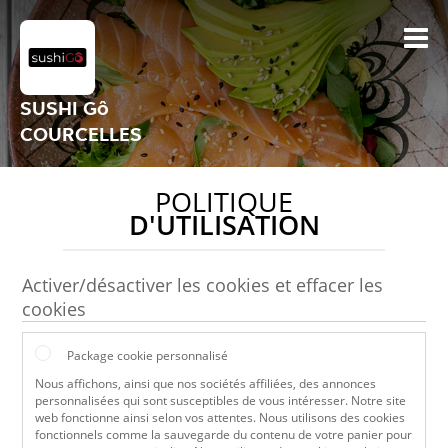
SUSHI Gô
COURCELLES
POLITIQUE
D'UTILISATION
Activer/désactiver les cookies et effacer les
cookies
Package cookie personnalisé
Nous affichons, ainsi que nos sociétés affiliées, des annonces
personnalisées qui sont susceptibles de vous intéresser. Notre site
web fonctionne ainsi selon vos attentes. Nous utilisons des cookies
fonctionnels comme la sauvegarde du contenu de votre panier pour