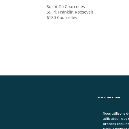
Sushi Gô
Courcelles
59 Pl. Franklin Roosevelt
6180
Courcelles
CONTACT
Sushi Gô
Courcelles
Nous utilisons 
59 Pl. Franklin R
utilisateur, des
6180
Courcelles
propres cookies 
Nous installons