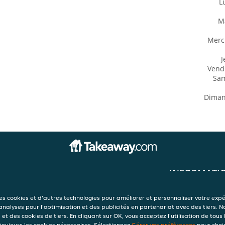
L
M
Merc
J
Vend
Sa
Dima
INFORMATI
Conditions d'util
Déclaration de c
des cookies et d'autres technologies pour améliorer et personnaliser votre exp
oosevelt
Politique d'utili
 analyses pour l'optimisation et des publicités en partenariat avec des tiers. N
Mentions légale
et des cookies de tiers. En cliquant sur OK, vous acceptez l'utilisation de tous 
 toujours les cookies nécessaires. Sélectionnez
Gérer vos préférences
pour chois