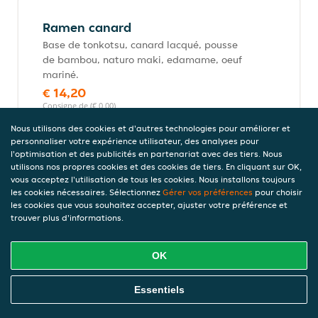
Ramen canard
Base de tonkotsu, canard lacqué, pousse
de bambou, naturo maki, edamame, oeuf
mariné.
€ 14,20
Consigne de (€ 0,00)
Nous utilisons des cookies et d'autres technologies pour améliorer et
personnaliser votre expérience utilisateur, des analyses pour
l'optimisation et des publicités en partenariat avec des tiers. Nous
Nouilles udon
utilisons nos propres cookies et des cookies de tiers. En cliquant sur OK,
Pâtes de riz.
vous acceptez l'utilisation de tous les cookies. Nous installons toujours
les cookies nécessaires. Sélectionnez
Gérer vos préférences
pour choisir
les cookies que vous souhaitez accepter, ajuster votre préférence et
trouver plus d'informations.
Nouilles udon sautées aux
scampis
OK
€ 12,80
Consigne de (€ 0,00)
Commandez En Ligne
Essentiels