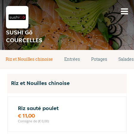
SUSHI Gô
COURCELLES
Riz et Nouilles chinoise
Entrées
Potages
Salades
Riz et Nouilles chinoise
Riz sauté poulet
€ 11,00
Consigne de (€ 0,00)