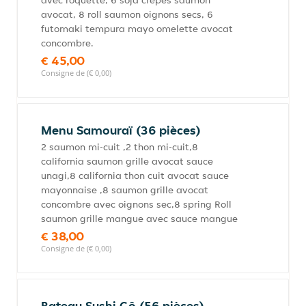
avec roquette, 6 soja crêpes saumon
avocat, 8 roll saumon oignons secs, 6
futomaki tempura mayo omelette avocat
concombre.
€ 45,00
Consigne de (€ 0,00)
Menu Samouraï (36 pièces)
2 saumon mi-cuit ,2 thon mi-cuit,8
california saumon grille avocat sauce
unagi,8 california thon cuit avocat sauce
mayonnaise ,8 saumon grille avocat
concombre avec oignons sec,8 spring Roll
saumon grille mangue avec sauce mangue
€ 38,00
Consigne de (€ 0,00)
Bateau Sushi Gô (56 pièces)