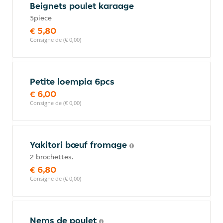
Beignets poulet karaage
5piece
€ 5,80
Consigne de (€ 0,00)
Petite loempia 6pcs
€ 6,00
Consigne de (€ 0,00)
Yakitori bœuf fromage
2 brochettes.
€ 6,80
Consigne de (€ 0,00)
Nems de poulet